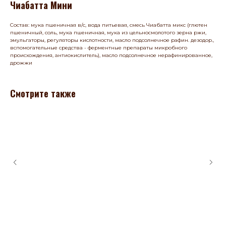
Чиабатта Мини
Состав: мука пшеничная в/с, вода питьевая, смесь Чиабатта микс (глютен
пшеничный, соль, мука пшеничная, мука из цельносмолотого зерна ржи,
эмульгаторы, регуляторы кислотности, масло подсолнечное рафин. дезодор.,
вспомогательные средства - ферментные препараты микробного
происхождения, антиокислитель), масло подсолнечное нерафинированное,
дрожжи
Смотрите также