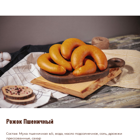
Рожок Пшеничный
Состав: Мука пшеничная в/с, вода, масло подсолнечное, соль, дрожжи
прессованные, сахар