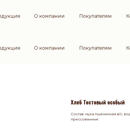
одукция
О компании
Покупателям
К
одукция
О компании
Покупателям
К
Хлеб Тостовый особый
Состав: мука пшеничная в/с, во
прессованные