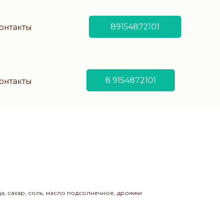
89154872101
онтакты
8 9154872101
онтакты
да, сахар, соль, масло подсолнечное, дрожжи