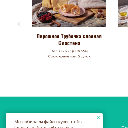
 начинкой
Пирожное Трубочка слоеная
Сластена
аса
Вес: 0,26 кг (0,065*4)
Срок хранения: 5 суток
Мы собираем файлы куки, чтобы
© 2021 Ивантеевский Хлебозавод
сделать работу сайта лучше