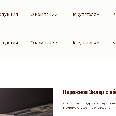
одукция
О компании
Покупателям
К
одукция
О компании
Покупателям
К
Пирожное Эклер с о
Состав: яйцо куриное, мука пше
молоко сгущенное, сахарная п