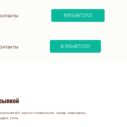
89154872101
онтакты
8 9154872101
онтакты
бсыпкой
ничная в/с, масло сливочное, сахар, маргарин,
удра, соль