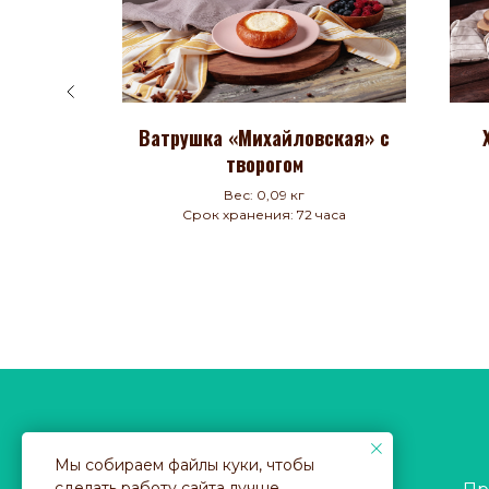
ом
Ватрушка «Михайловская» с
творогом
)
ток
Вес: 0,09 кг
Срок хранения: 72 часа
Мы собираем файлы куки, чтобы
© 2021 Ивантеевский Хлебозавод
сделать работу сайта лучше