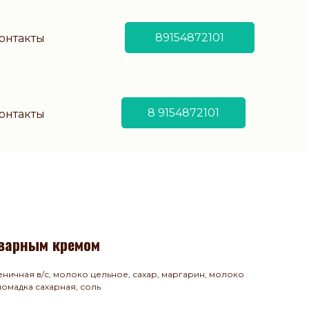
89154872101
онтакты
8 9154872101
онтакты
аварным кремом
еничная в/с, молоко цельное, сахар, маргарин, молоко
омадка сахарная, соль