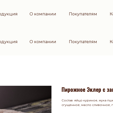
одукция
О компании
Покупателям
К
одукция
О компании
Покупателям
К
Пирожное Эклер с з
Состав: яйцо куриное, мука пш
сгущенное, масло сливочное, п