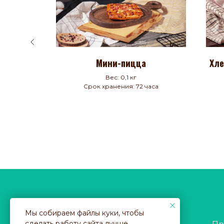
 новая»
Мини-пицца
Хле
Вес: 0,1 кг
ток
Срок хранения: 72 часа
Мы собираем файлы куки, чтобы
© 2021 Ивантеевский Хлебозавод
сделать работу сайта лучше