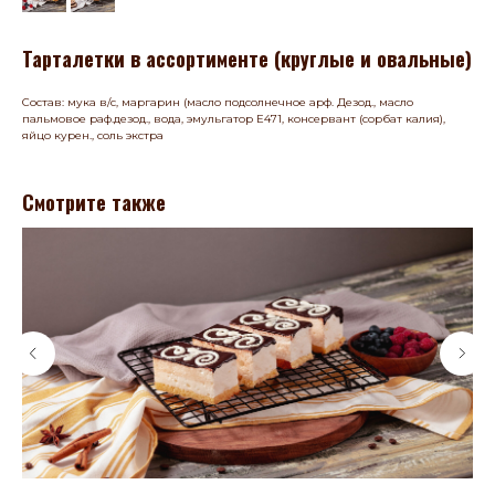
Тарталетки в ассортименте (круглые и овальные)
Состав: мука в/с, маргарин (масло подсолнечное арф. Дезод., масло
пальмовое раф.дезод., вода, эмульгатор Е471, консервант (сорбат калия),
яйцо курен., соль экстра
Смотрите также