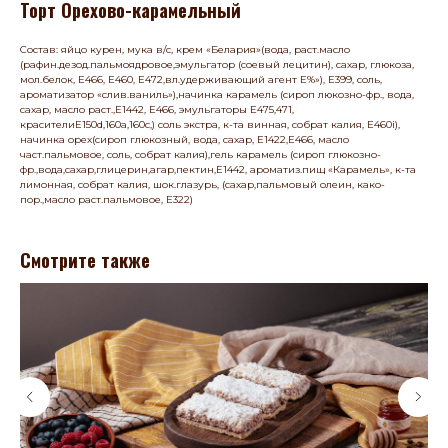
Торт Орехово-карамельный
Состав: яйцо курен, мука в/с, крем «Белария»(вода, раст.масло
(рафин.дезод.пальмоядровое,эмульгатор (соевый лецитин), сахар, глюкоза,
мол.белок, Е466, Е460, Е472,вл.удерживающий агент Е%»), Е399, соль,
ароматизатор «слив.ваниль»),начинка карамель (сироп люкозно-фр., вода,
сахар, масло раст.,Е1442, Е466, эмульгаторы Е475,471,
красителиЕ150d,160а,160с,) соль экстра, к-та винная, собрат калия, Е460i),
начинка орех(сироп глюкозный, вода, сахар, Е1422,Е466, масло
част.пальмовое, соль, собрат калия),гель карамель (сироп глюкозно-
фр.,вода,сахар,глицерин,агар,пектин,Е1442, ароматиз.пищ «Карамель», к-та
лимонная, собрат калия, шок.глазурь, (сахар,пальмовый олеин, како-
пор.,масло раст.пальмовое, Е322)
Смотрите также