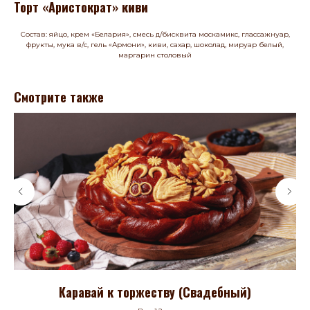
Торт «Аристократ» киви
Состав: яйцо, крем «Белария», смесь д/бисквита москамикс, глассажнуар,
фрукты, мука в/с, гель «Армони», киви, сахар, шоколад, мируар белый,
маргарин столовый
Смотрите также
Каравай к торжеству (Свадебный)