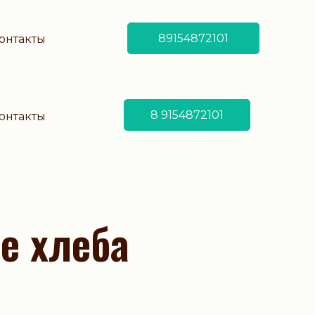
89154872101
онтакты
8 9154872101
онтакты
е
хлеба