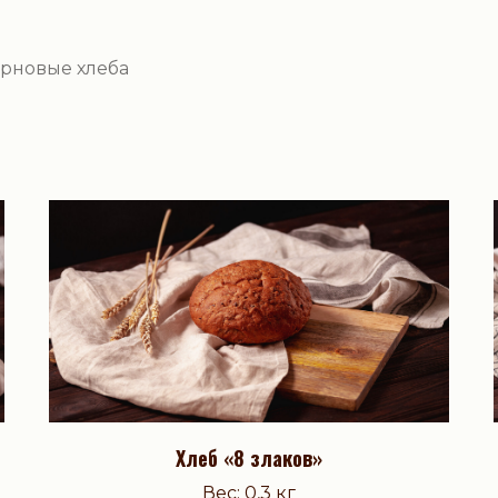
рновые хлеба
Хлеб «8 злаков»
Вес: 0,3 кг